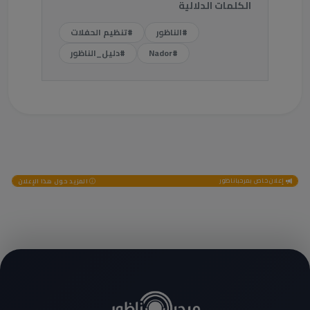
الكلمات الدلالية
#الناظور
#تنظيم الحفلات
#Nador
#دليل_الناظور
إعلان خاص بمرحباناظور
المزيد حول هذا الإعلان