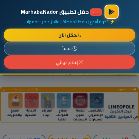
×
أضف نشاطك مجاناً
|
آخر الإضافات
|
حركة السفن والطائرات الآن
حمّل تطبيق MarhabaNador
جديد
تجربة أسرع | حفظ المفضلة | والمزيد من المميزات
حمّل الآن
إعلان ممول
المزيد حول هذا الإعلان
لاحقاً
إغلاق نهائي
إعلان ممول
المزيد حول هذا الإعلان