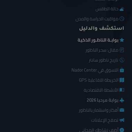
حالة الطقس
مواقيت الحراسة والمدن
استكشف والدليل
بوابـة الناظـور الذكية
مقال: سحر الناظور
تاريخ ناظور سانتر
التسوق في Nador Center
الخريطة التفاعلية GPS
الأنشطة الاقتصادية
بوابة مرحبا 2026
أفكار واستثمار بالناظور
تصفح الإعلانات
أضف نشاطك المجاني