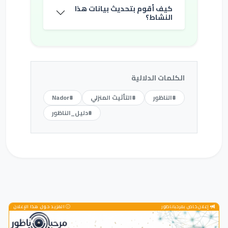
كيف أقوم بتحديث بيانات هذا
النشاط؟
الكلمات الدلالية
#الناظور
#التأثيث المنزلي
#Nador
#دليل_الناظور
إعلان خاص بمرحباناظور
المزيد حول هذا الإعلان