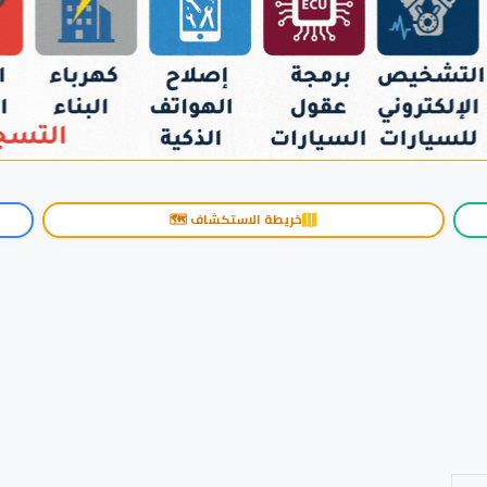
خريطة الاستكشاف 🗺️