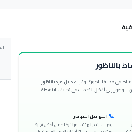
فية
ال
ط بالناظور
نشاط
في مدينة الناظور؟ يوفر لك
دليل مرحباناظور
الأنشطة
التواصل المباشر
،
نوفر لك أرقام الهاتف المباشرة لضمان أفضل تجربة
ة في
مستخدم. يرجى مراعاة أوقات العمل الرسمية عند