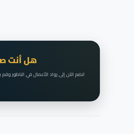
هل أنت صا