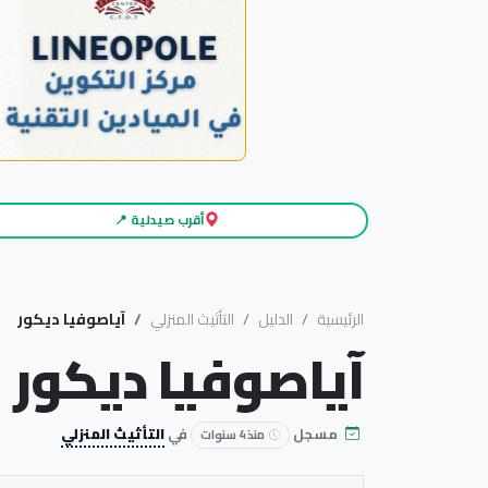
أقرب صيدلية 📍
الرئيسية
الدليل
التأثيث المنزلي
آياصوفيا ديكور
آياصوفيا ديكور
مسجل
في
التأثيث المنزلي
منذ 4 سنوات