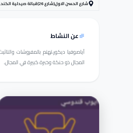
شارع الحسن الاول(شارع 26)قبالة صيدلية الكندي.
عن النشاط
آياصوفيا ديكور،تهتم بالمفروشات والت
المجال ذو حنكة وخبرة كبيرة في المجال.