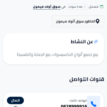
مسجل
في
سوق أولاد ميمون
منذ 4 سنوات
الناظور سوق ألولا ميمون
عن النشاط
بيع جميع أنواع الاكسيسوات ببع الجملة والتقسيط
قنوات التواصل
اتصال
الهاتف الثابت
0628999916