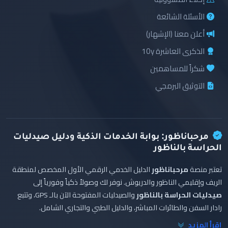
الأسئلة الشائعة
أعلن معنا (الإشهار)
الذكرى العاشرة 10y
شكراً للمساهمين
التوثيق البرمجي
مرحباناظور: بوابة الخدمات الذكية ودليل صيدليات
الحراسة بالناظور
تعتبر منصة
مرحباناظور
الدليل الخدمي الرقمي الأول المخصص لمنطقة
الريف وإقليمي الناظور والدريوش. نوفر لك وصولاً ذكياً وفورياً إلى
صيدليات الحراسة بالناظور
والصيدليات المفتوحة الآن بالـ GPS، وتتبع
رادار السفن والطائرات المباشر، والدليل الطبي والتجاري الشامل.
اقرأ المزيد