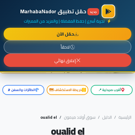
×
أضف نشاطك مجاناً
|
آخر الإضافات
|
حركة السفن والطائرات الآن
حمّل تطبيق MarhabaNador
جديد
تجربة أسرع | حفظ المفضلة | والمزيد من المميزات
حمّل الآن
إعلان ممول
المزيد حول هذا الإعلان
لاحقاً
إغلاق نهائي
أقرب صيدلية 📍
خريطة الاستكشاف 🗺️
الطائرات والسفن 📡
الرئيسية
الدليل
سوق أولاد ميمون
oualid el
oualid el