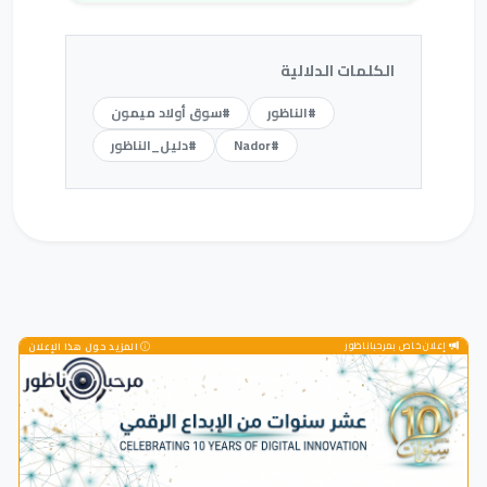
الكلمات الدلالية
#الناظور
#سوق أولاد ميمون
#Nador
#دليل_الناظور
إعلان خاص بمرحباناظور
المزيد حول هذا الإعلان