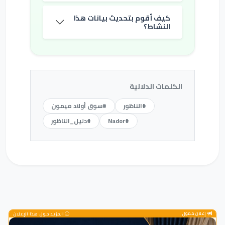
كيف أقوم بتحديث بيانات هذا
النشاط؟
الكلمات الدلالية
#الناظور
#سوق أولاد ميمون
#Nador
#دليل_الناظور
إعلان ممول
المزيد حول هذا الإعلان