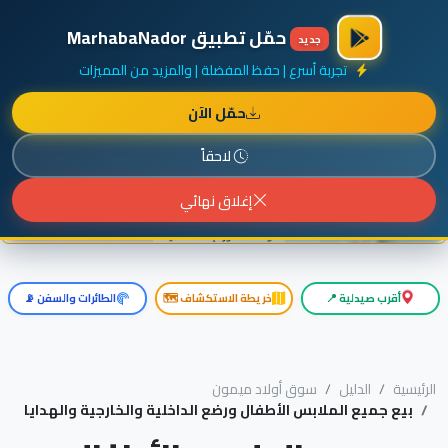
×
أضف نشاطك مجاناً
|
آخر الإضافات
|
حركة السفن والطائرات الآن
حمّل تطبيق MarhabaNador
جديد
تجربة أسرع | حفظ المفضلة | والمزيد من المميزات
حمّل الآن
إعلان ممول
المزيد حول هذا الإعلان
لاحقاً
إغلاق نهائي
أقرب صيدلية 📍
خريطة الاستكشاف 🗺️
الطائرات والسفن 📡
الرئيسية
الدليل
سوق أولاد ميمون
بيع جميع الملابس الأطفال ورضع الداخلية والخارجية والهدايا