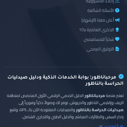
إخلاء المسؤولية
الأسئلة الشائعة
أعلن معنا (الإشهار)
الذكرى العاشرة 10y
شكراً للمساهمين
التوثيق البرمجي
مرحباناظور: بوابة الخدمات الذكية ودليل صيدليات
الحراسة بالناظور
تعتبر منصة
مرحباناظور
الدليل الخدمي الرقمي الأول المخصص لمنطقة
الريف وإقليمي الناظور والدريوش. نوفر لك وصولاً ذكياً وفورياً إلى
صيدليات الحراسة بالناظور
والصيدليات المفتوحة الآن بالـ GPS، وتتبع
رادار السفن والطائرات المباشر، والدليل الطبي والتجاري الشامل.
اقرأ المزيد