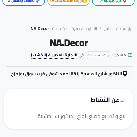
أقرب صيدلية 📍
خريطة الاستكشاف 🗺️
الطائرات والسفن 📡
الرئيسية
الدليل
النجارة العصرية (الخشب)
NA.Decor
NA.Decor
مسجل
في
النجارة العصرية (الخشب)
منذ 4 سنوات
الناظور شارع المسيرة زنقة احمد شوقي قرب سوق بوزحزح
عن النشاط
بيع و تصنيع جميع انواع الديكورات الخشبية