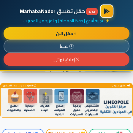
×
أضف نشاطك مجاناً
|
آخر الإضافات
|
حركة السفن والطائرات الآن
حمّل تطبيق MarhabaNador
جديد
تجربة أسرع | حفظ المفضلة | والمزيد من المميزات
حمّل الآن
إعلان ممول
المزيد حول هذا الإعلان
لاحقاً
إغلاق نهائي
إعلان ممول
المزيد حول هذا الإعلان