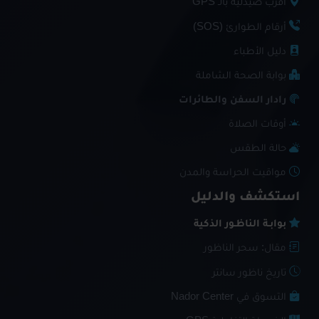
أقرب صيدلية بالـ GPS
أرقام الطوارئ (SOS)
دليل الأطباء
بوابة الصحة الشاملة
رادار السفن والطائرات
أوقات الصلاة
حالة الطقس
مواقيت الحراسة والمدن
استكشف والدليل
بوابـة الناظـور الذكية
مقال: سحر الناظور
تاريخ ناظور سانتر
التسوق في Nador Center