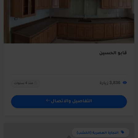
قابو الحسين
3,836 زيارة
منذ 4 سنوات
التفاصيل والاتصال
النجارة العصرية (الخشب)