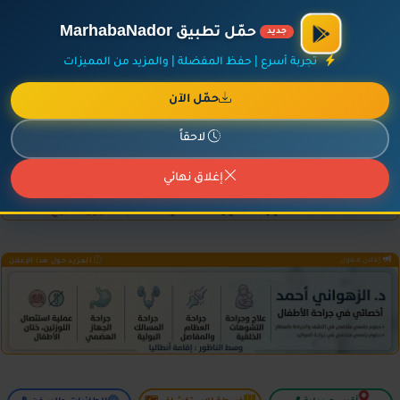
×
أضف نشاطك مجاناً
|
آخر الإضافات
|
حركة السفن والطائرات الآن
حمّل تطبيق MarhabaNador
جديد
تجربة أسرع | حفظ المفضلة | والمزيد من المميزات
حمّل الآن
إعلان ممول
المزيد حول هذا الإعلان
لاحقاً
إغلاق نهائي
إعلان ممول
المزيد حول هذا الإعلان