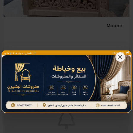
Mounir
إعلان ممول
المزيد حول هذا الإعلان
2,752 زيارة
منذ سنة
التفاصيل والاتصال
النجارة العصرية (الخشب)