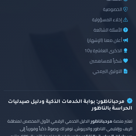
الخصوصية
إخلاء المسؤولية
الأسئلة الشائعة
أعلن معنا (الإشهار)
الذكرى العاشرة 10y
شكراً للمساهمين
التوثيق البرمجي
مرحباناظور: بوابة الخدمات الذكية ودليل صيدليات
الحراسة بالناظور
تعتبر منصة
مرحباناظور
الدليل الخدمي الرقمي الأول المخصص لمنطقة
الريف وإقليمي الناظور والدريوش. نوفر لك وصولاً ذكياً وفورياً إلى