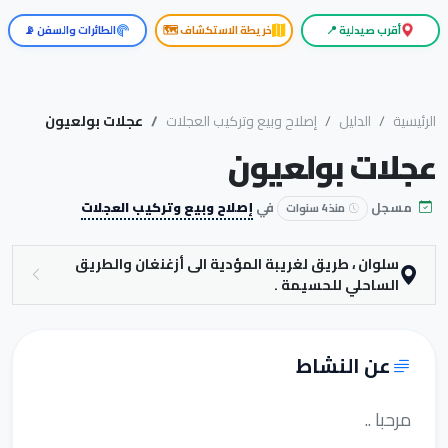
أقرب صيدلية 📍
خريطة الاستكشاف 🗺️
الطائرات والسفن 📡
الرئيسية
الدليل
إصلاح وبيع وتركيب العجلات
عجلات بولعيون
عجلات بولعيون
مسجل
في
إصلاح وبيع وتركيب العجلات
منذ 4 سنوات
سلوان ، طريق لغريبة المؤدية الى أزغنغان والطريق
الساحلي للحسيمة .
عن النشاط
مرحبا ..