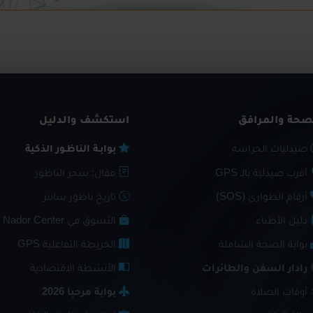
صحة والمرافق
استكشف والدليل
صيدليات الحراسة
بوابـة الناظـور الذكية
أقرب صيدلية بالـ GPS
مقال: سحر الناظور
أرقام الطوارئ (SOS)
تاريخ ناظور سانتر
دليل الأطباء
التسوق في Nador Center
بوابة الصحة الشاملة
الخريطة التفاعلية GPS
رادار السفن والطائرات
الأنشطة الاقتصادية
أوقات الصلاة
بوابة مرحبا 2026