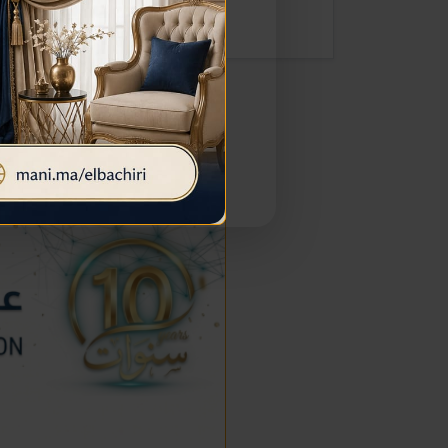
إعلان خاص بمرحباناظور