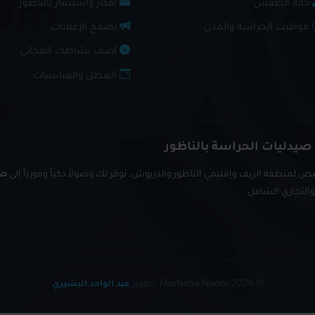
حالة الطقس
أفكار واستثمار بالناظور
مواقيت الحراسة والمدن
تصفح الإعلانات
أضف نشاطك المجاني
العطل والمناسبات
 صيدليات الحراسة بالناظور
 لمنطقة الريف وإقليمي الناظور والدريوش. نوفر لك وصولاً ذكياً وفورياً إلى
صي
© 2026 Marhaba Nador. تطوير
عبد الواحد البشيري