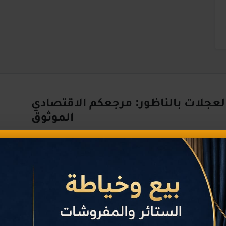
لعجلات بالناظور: مرجعكم الاقتصادي
الموثوق
لة لاستكشاف قطاع
إصلاح وبيع وتركيب العجلات
في إقليم
 تربط المستهلك بمنتجي الخدمات والسلع في المنطقة بكل
قة تشمل العناوين، أرقام الهواتف، وأفضل العروض المتاحة
لعام 2026.
ت
تصنيفات حسب الأكثر زيارة وتقييماً
مواقع دقيقة عبر الخرائط التفاعلية