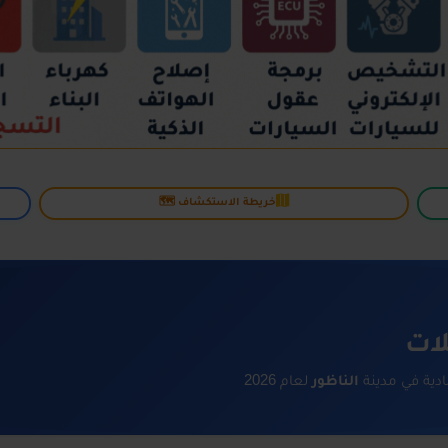
خريطة الاستكشاف 🗺️
لات
ية في مدينة
الناظور
لعام 2026