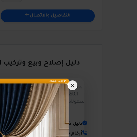
التفاصيل والاتصال
دليل إصلاح وبيع وتركيب ا
إعلان ممول
يقدم دليل
مرحباناظور
تجربة رقمية متكام
الناظور. نحن نسعى لتقديم أفضل خدمة
سهولة، من خلال توفير بيانات مجمعة وموث
دليل شامل لكافة المؤسسات والخدما
أرقام هواتف مباشرة وسهلة الوصول