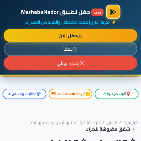
×
أضف نشاطك مجاناً
|
آخر الإضافات
|
حركة السفن والطائرات الآن
حمّل تطبيق MarhabaNador
جديد
تجربة أسرع | حفظ المفضلة | والمزيد من المميزات
حمّل الآن
إعلان ممول
المزيد حول هذا الإعلان
لاحقاً
إغلاق نهائي
أقرب صيدلية 📍
خريطة الاستكشاف 🗺️
الطائرات والسفن 📡
الرئيسية
الدليل
كراء الشقق المفروشة وغير المفروشة
شقق مفروشة للكراء