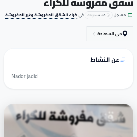
شقق مفروشة للكراء
مسجل
في
كراء الشقق المفروشة وغير المفروشة
منذ 4 سنوات
حي السعادة
عن النشاط
Nador jadid