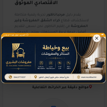
الاقتصادي الموثوق
يقدم دليل
مرحباناظور
تجربة رقمية متكاملة
لاستكشاف قطاع
كراء الشقق المفروشة وغير
المفروشة
في إقليم الناظور. نحن نسعى لتقديم
أفضل خدمة تربط المستهلك بمنتجي الخدمات
إعلان ممول
المزيد حول هذا الإعلان
والسلع في المنطقة بكل سهولة، من خلال توفير
بيانات مجمعة وموثقة تشمل العناوين، أرقام
الهواتف، وأفضل العروض المتاحة لعام 2026.
دليل شامل لكافة المؤسسات والخدمات
أرقام هواتف مباشرة وسهلة الوصول
تصنيفات حسب الأكثر زيارة وتقييماً
مواقع دقيقة عبر الخرائط التفاعلية