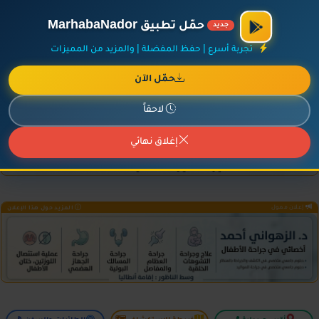
×
أضف نشاطك مجاناً
|
آخر الإضافات
|
حركة السفن والطائرات الآن
حمّل تطبيق MarhabaNador
جديد
تجربة أسرع | حفظ المفضلة | والمزيد من المميزات
حمّل الآن
إعلان ممول
المزيد حول هذا الإعلان
لاحقاً
إغلاق نهائي
إعلان ممول
المزيد حول هذا الإعلان