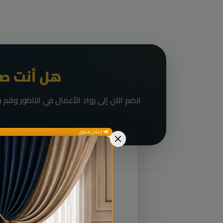
هل أنت صا
إعلان ممول