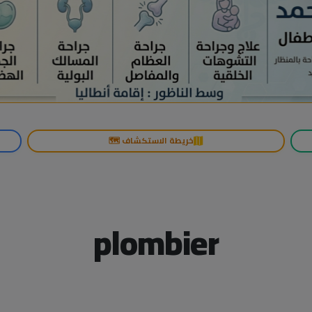
خريطة الاستكشاف 🗺️
plombier