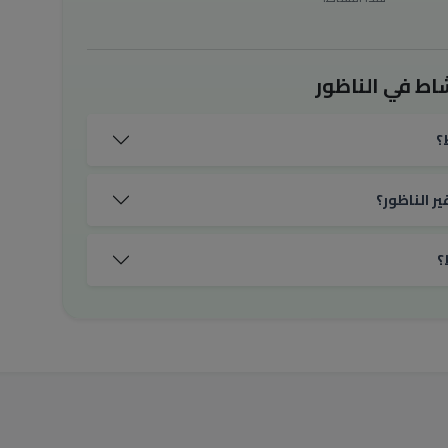
اط في الناظور
؟
ر الناظور؟
؟