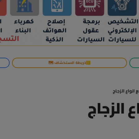
خريطة الاستكشاف 🗺️
انواع الزجاج
 الزجاج