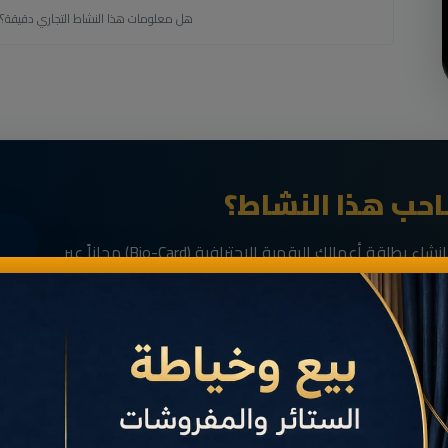
هل معلومات هذا النشاط التجاري دقيقة؟
حب هذا النشاط؟
انضم الآن إلى رواد الأعمال في الناظور وقم بإنشاء بطاقة أعمالك الرقمية الاحترافية (Bio-Card) مجاناً عبر
خدمة
مَانِيمَّا
.