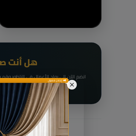
هل أنت صا
إعلان ممول