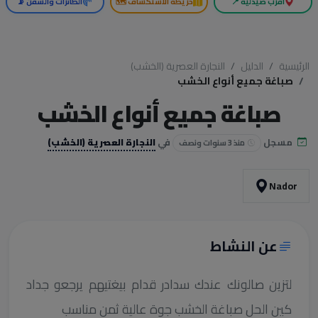
أقرب صيدلية 📍
خريطة الاستكشاف 🗺️
الطائرات والسفن 📡
الرئيسية
الدليل
النجارة العصرية (الخشب)
صباغة جميع أنواع الخشب
صباغة جميع أنواع الخشب
مسجل
في
النجارة العصرية (الخشب)
منذ 3 سنوات ونصف
Nador
عن النشاط
لتزين صالونك عندك سدادر قدام بيغتيهم يرجعو جداد
كين الحل صباغة الخشب جوة عالية ثمن مناسب