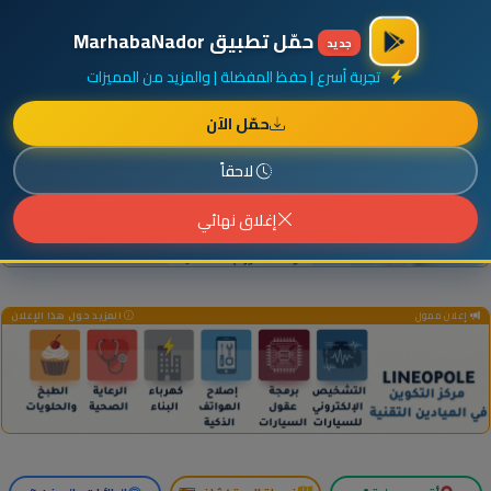
×
أضف نشاطك مجاناً
|
آخر الإضافات
|
حركة السفن والطائرات الآن
حمّل تطبيق MarhabaNador
جديد
تجربة أسرع | حفظ المفضلة | والمزيد من المميزات
حمّل الآن
إعلان ممول
المزيد حول هذا الإعلان
لاحقاً
إغلاق نهائي
إعلان ممول
المزيد حول هذا الإعلان