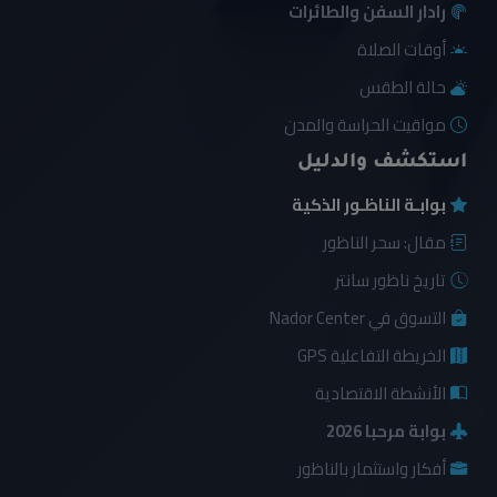
رادار السفن والطائرات
أوقات الصلاة
حالة الطقس
مواقيت الحراسة والمدن
استكشف والدليل
بوابـة الناظـور الذكية
مقال: سحر الناظور
تاريخ ناظور سانتر
التسوق في Nador Center
الخريطة التفاعلية GPS
الأنشطة الاقتصادية
بوابة مرحبا 2026
أفكار واستثمار بالناظور