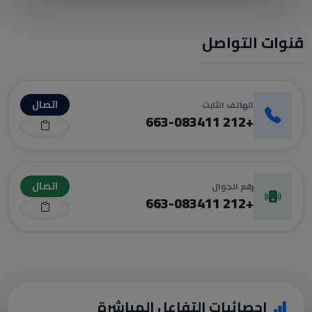
قنوات التواصل
اتصال
الهاتف الثابت
+212 663-083411
اتصال
رقم الجوال
+212 663-083411
إحصائيات التفاعل المباشرة