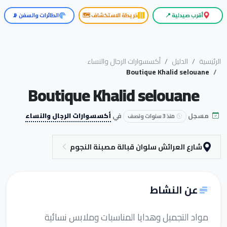
أقرب صيدلية 📍
خريطة الاستكشاف 🗺️
الطائرات والسفن 📡
الرئيسية
الدليل
أكسسوارات الرجال والنساء
Boutique Khalid selouane
Boutique Khalid selouane
مسجل
في
أكسسوارات الرجال والنساء
منذ 3 سنوات ونصف
شارع العرائش سلوان قبالة مصبنة النجوم
عن النشاط
مواد التجميل وهدايا المناسبات وملابس نسائية