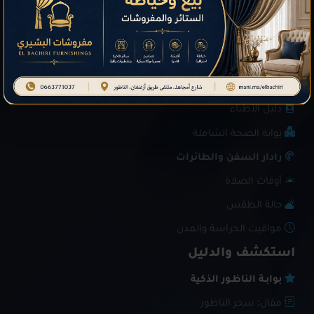
الصحة والمرافق
صيدليات الحراسة
أقرب صيدلية بالـ GPS
أرقام الطوارئ (SOS)
دليل الأطباء
بوابة الصحة الشاملة
رادار السفن والطائرات
أوقات الصلاة
حالة الطقس
مواقيت الحراسة والمدن
استكشف والدليل
بوابـة الناظـور الذكية
مقال: سحر الناظور