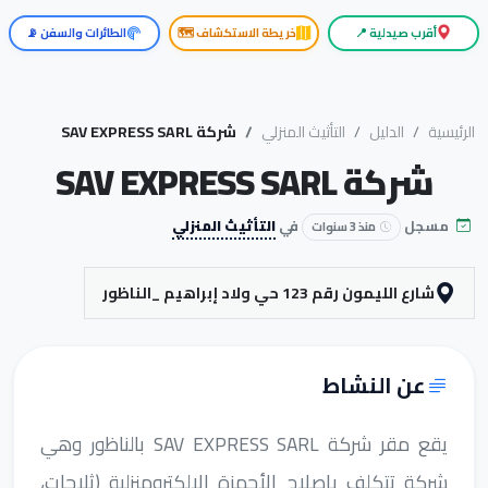
أقرب صيدلية 📍
خريطة الاستكشاف 🗺️
الطائرات والسفن 📡
الرئيسية
الدليل
التأثيث المنزلي
شركة SAV EXPRESS SARL
شركة SAV EXPRESS SARL
مسجل
في
التأثيث المنزلي
منذ 3 سنوات
شارع الليمون رقم 123 حي ولاد إبراهيم _الناظور
عن النشاط
يقع مقر شركة SAV EXPRESS SARL بالناظور وهي
شركة تتكلف بإصلاح الأجهزة الإلكترومنزلية (ثلاجات،