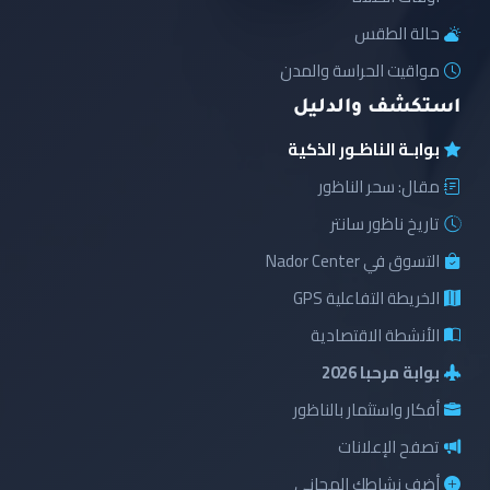
حالة الطقس
مواقيت الحراسة والمدن
استكشف والدليل
بوابـة الناظـور الذكية
مقال: سحر الناظور
تاريخ ناظور سانتر
التسوق في Nador Center
الخريطة التفاعلية GPS
الأنشطة الاقتصادية
بوابة مرحبا 2026
أفكار واستثمار بالناظور
تصفح الإعلانات
أضف نشاطك المجاني