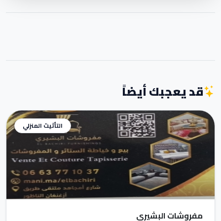
قد يعجبك أيضاً
التأثيث المنزلي
مفروشات البشيري