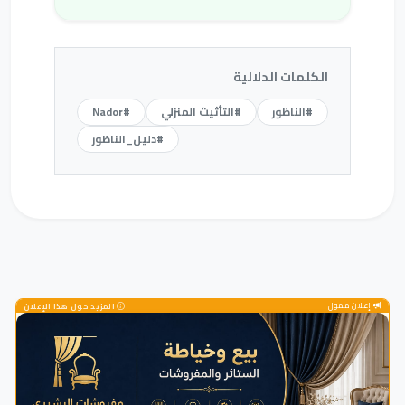
الكلمات الدلالية
#الناظور
#التأثيث المنزلي
#Nador
#دليل_الناظور
إعلان ممول
المزيد حول هذا الإعلان