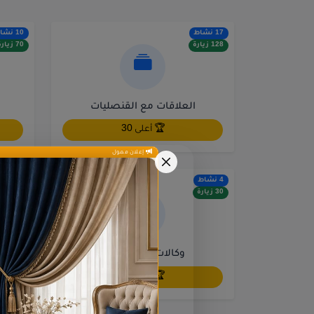
17 نشاط
10 نشاط
128 زيارة
70 زيارة
العلاقات مع القنصليات
🏆 أعلى 30
إعلان ممول
4 نشاط
1 نشاط
30 زيارة
6 زيارة
وكالات كاش بلوس
🏆 أعلى 30