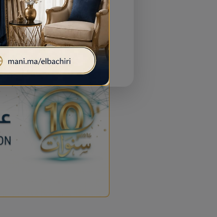
إعلان خاص بمرحباناظور