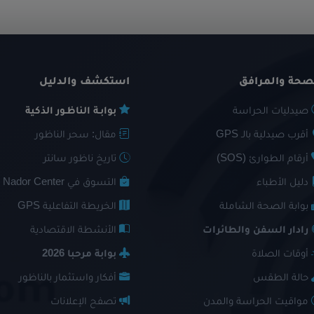
صحة والمرافق
استكشف والدليل
صيدليات الحراسة
بوابـة الناظـور الذكية
أقرب صيدلية بالـ GPS
مقال: سحر الناظور
أرقام الطوارئ (SOS)
تاريخ ناظور سانتر
دليل الأطباء
التسوق في Nador Center
بوابة الصحة الشاملة
الخريطة التفاعلية GPS
رادار السفن والطائرات
الأنشطة الاقتصادية
أوقات الصلاة
بوابة مرحبا 2026
حالة الطقس
أفكار واستثمار بالناظور
مواقيت الحراسة والمدن
تصفح الإعلانات