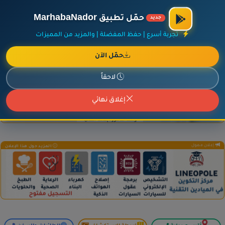
×
أضف نشاطك مجاناً
|
آخر الإضافات
|
حركة السفن والطائرات الآن
حمّل تطبيق MarhabaNador
جديد
تجربة أسرع | حفظ المفضلة | والمزيد من المميزات
حمّل الآن
إعلان ممول
المزيد حول هذا الإعلان
لاحقاً
إغلاق نهائي
إعلان ممول
المزيد حول هذا الإعلان