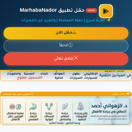
الراعي الرسمي لمنصة مرحباناظور،
مفروشات البشيري
.
حمّل تطبيق MarhabaNador
جديد
×
أضف نشاطك مجاناً
|
آخر الإضافات
|
حركة السفن والطائرات الآن
تجربة أسرع | حفظ المفضلة | والمزيد من المميزات
حمّل الآن
لاحقاً
إعلان ممول
المزيد حول هذا الإعلان
إغلاق نهائي
إعلان ممول
المزيد حول هذا الإعلان