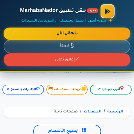
×
أضف نشاطك مجاناً
|
آخر الإضافات
|
حركة السفن والطائرات الآن
حمّل تطبيق MarhabaNador
جديد
تجربة أسرع | حفظ المفضلة | والمزيد من المميزات
حمّل الآن
إعلان ممول
المزيد حول هذا الإعلان
لاحقاً
إغلاق نهائي
أقرب صيدلية 📍
خريطة الاستكشاف 🗺️
الطائرات والسفن 📡
الرئيسية
الصفحات
صفحات ثابتة
جميع الأقسام