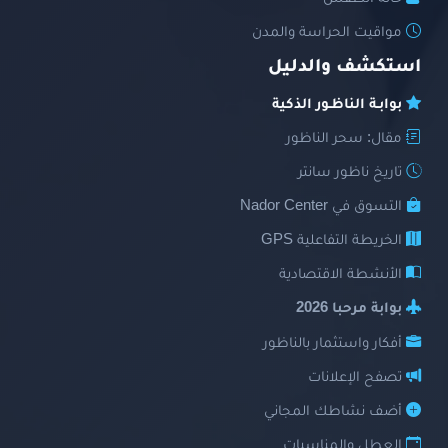
مواقيت الحراسة والمدن
استكشف والدليل
بوابـة الناظـور الذكية
مقال: سحر الناظور
تاريخ ناظور سانتر
التسوق في Nador Center
الخريطة التفاعلية GPS
الأنشطة الاقتصادية
بوابة مرحبا 2026
أفكار واستثمار بالناظور
تصفح الإعلانات
أضف نشاطك المجاني
العطل والمناسبات