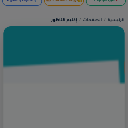
أقرب صيدلية 📍
خريطة الاستكشاف 🗺️
الطائرات والسفن 📡
الرئيسية
الصفحات
إقليم الناظور