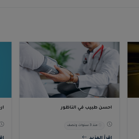
ناظور
3,558 مشاهدة
أحسن طبيب في الناظور
أر
منذ 3 سنوات ونصف
اقرأ المزيد
اقر