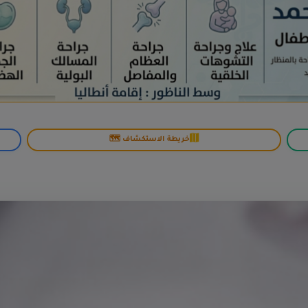
خريطة الاستكشاف 🗺️