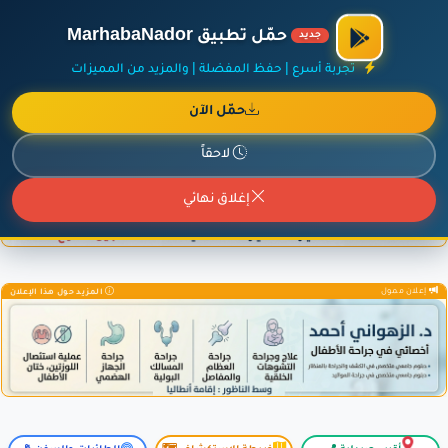
×
أضف نشاطك مجاناً
|
آخر الإضافات
|
حركة السفن والطائرات الآن
حمّل تطبيق MarhabaNador
جديد
تجربة أسرع | حفظ المفضلة | والمزيد من المميزات
حمّل الآن
إعلان ممول
المزيد حول هذا الإعلان
لاحقاً
إغلاق نهائي
إعلان ممول
المزيد حول هذا الإعلان