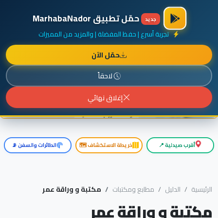
×
أضف نشاطك مجاناً
|
آخر الإضافات
|
حركة السفن والطائرات الآن
حمّل تطبيق MarhabaNador
جديد
تجربة أسرع | حفظ المفضلة | والمزيد من المميزات
حمّل الآن
إعلان ممول
المزيد حول هذا الإعلان
لاحقاً
إغلاق نهائي
أقرب صيدلية 📍
خريطة الاستكشاف 🗺️
الطائرات والسفن 📡
الرئيسية
الدليل
مطابع ومكتبات
مكتبة و وراقة عمر
مكتبة و وراقة عمر