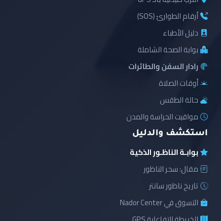
أرقام الطوارئ (SOS)
دليل الأطباء
بوابة الصحة الشاملة
رادار السفن والطائرات
أوقات الصلاة
حالة الطقس
مواقيت الحراسة والمدن
استكشف والدليل
بوابـة الناظـور الذكية
مقال: سحر الناظور
تاريخ ناظور سانتر
التسوق في Nador Center
الخريطة التفاعلية GPS