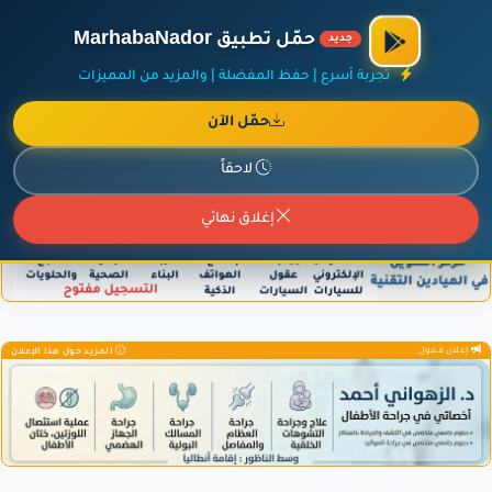
الراعي الرسمي لمنصة مرحباناظور،
مفروشات البشيري
.
حمّل تطبيق MarhabaNador
جديد
×
أضف نشاطك مجاناً
|
آخر الإضافات
|
حركة السفن والطائرات الآن
تجربة أسرع | حفظ المفضلة | والمزيد من المميزات
حمّل الآن
لاحقاً
إعلان ممول
المزيد حول هذا الإعلان
إغلاق نهائي
إعلان ممول
المزيد حول هذا الإعلان