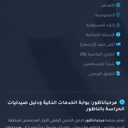
الأهداف
الخصوصية
إخلاء المسؤولية
الأسئلة الشائعة
أعلن معنا (الإشهار)
الذكرى العاشرة 10y
شكراً للمساهمين
التوثيق البرمجي
مرحباناظور: بوابة الخدمات الذكية ودليل صيدليات
الحراسة بالناظور
تعتبر منصة
مرحباناظور
الدليل الخدمي الرقمي الأول المخصص لمنطقة
الريف وإقليمي الناظور والدريوش. نوفر لك وصولاً ذكياً وفورياً إلى
صيدليات