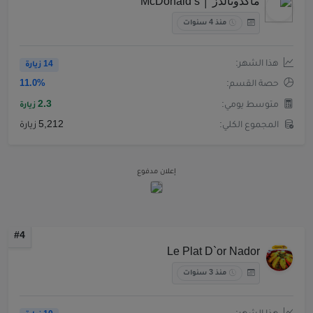
ماكدونالدز │ McDonald s
منذ 4 سنوات
هذا الشهر:
14 زيارة
حصة القسم:
11.0%
متوسط يومي:
2.3
زيارة
المجموع الكلي:
5,212 زيارة
إعلان مدفوع
#4
Le Plat D`or Nador
منذ 3 سنوات