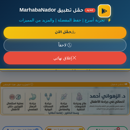
×
أضف نشاطك مجاناً
|
آخر الإضافات
|
حركة السفن والطائرات الآن
حمّل تطبيق MarhabaNador
جديد
تجربة أسرع | حفظ المفضلة | والمزيد من المميزات
حمّل الآن
إعلان ممول
المزيد حول هذا الإعلان
لاحقاً
إغلاق نهائي
إعلان ممول
المزيد حول هذا الإعلان