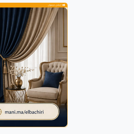
إعلان ممول