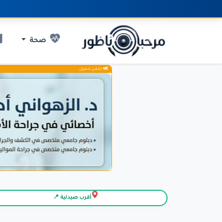
صحة
إعلان ممول
أقرب صيدلية 📍