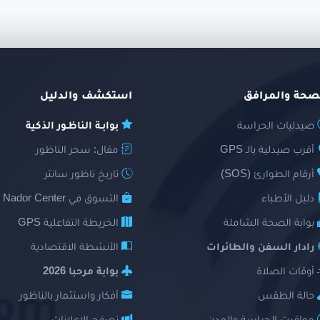
صحة والمرافق
استكشف والدليل
صيدليات الحراسة
بوابـة الناظـور الذكية
أقرب صيدلية بالـ GPS
مقال: سحر الناظور
أرقام الطوارئ (SOS)
تاريخ ناظور سانتر
دليل الأطباء
التسوق في Nador Center
بوابة الصحة الشاملة
الخريطة التفاعلية GPS
رادار السفن والطائرات
الأنشطة الاقتصادية
أوقات الصلاة
بوابة مرحبا 2026
حالة الطقس
أفكار واستثمار بالناظور