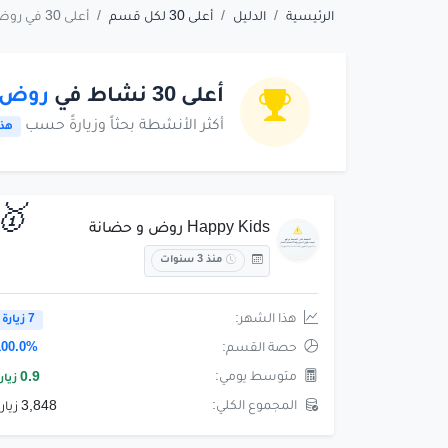
الرئيسية
الدليل
أعلى 30 لكل قسم
أعلى 30 في روض وحضانة
أعلى 30 نشاط في
روض 
أكثر الأنشطة بحثاً وزيارةً حسب
هذا
🥇
Happy Kids روض و حضانة
منذ 3 سنوات
هذا الشهر:
7 زيارة
حصة القسم:
100.0%
متوسط يومي:
0.9
زيار
المجموع الكلي:
3,848 زيارة