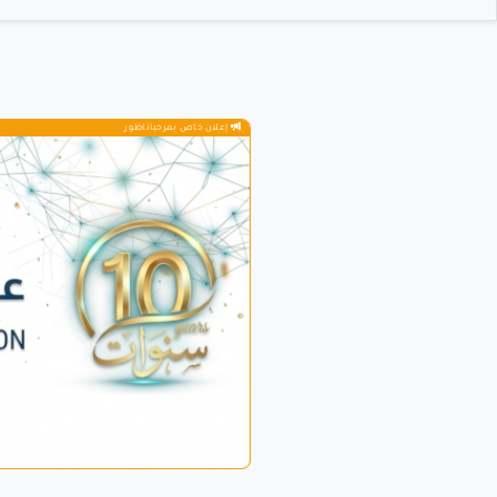
إعلان خاص بمرحباناظور