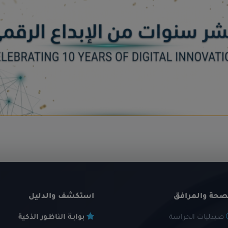
صحة والمرافق
استكشف والدليل
صيدليات الحراسة
بوابـة الناظـور الذكية