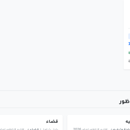
ة
ظور
ه
قضاء