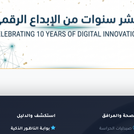
صحة والمرافق
استكشف والدليل
صيدليات الحراسة
بوابـة الناظـور الذكية