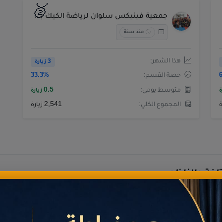
🥈
جمعية فينيكس سلوان لرياضة الكيك بوكسينغ
منذ سنة
هذا الشهر:
3 زيارة
حصة القسم:
33.3%
متوسط يومي:
0.5
ة
زيارة
المجموع الكلي:
2,541 زيارة
فة والناظور
ه
قضاء
حة وترفيه
في إقليم الناظور لعام 2026.
دليل شامل لـ
قضاء
في إقليم الناظور لعام 2026