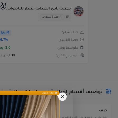
🥇
جمعية نادي الصداقة جعدار للتايكواندو
منذ 3 سنوات
هذا الشهر:
6 زيارة
حصة القسم:
66.7%
متوسط يومي:
1.0
زيار
المجموع الكلي:
3,108 زيارة
توضيف أقسام إضافية في رياضات قتالية مختل
إعلان ممول
حرف
سياحة وترفي
دليل شامل لـ
حرف
في إقليم الناظور لعام 2026.
دليل شامل لـ
سيا