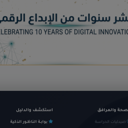
صحة والمرافق
استكشف والدليل
صيدليات الحراسة
بوابـة الناظـور الذكية