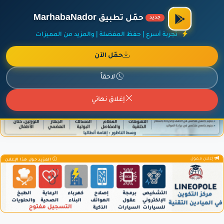
الراعي الرسمي لمنصة مرحباناظور،
مفروشات البشيري
.
حمّل تطبيق MarhabaNador
جديد
×
أضف نشاطك مجاناً
|
آخر الإضافات
|
حركة السفن والطائرات الآن
تجربة أسرع | حفظ المفضلة | والمزيد من المميزات
حمّل الآن
لاحقاً
إعلان ممول
المزيد حول هذا الإعلان
إغلاق نهائي
إعلان ممول
المزيد حول هذا الإعلان