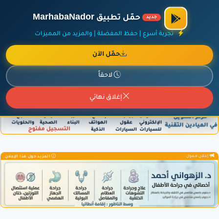
الراعي الرسمي لمنصة مرحباناظور،
مفروشات البشيري
.
حمّل تطبيق MarhabaNador
جديد
×
أضف نشاطك مجاناً
|
آخر الإضافات
|
حركة السفن والطائرات الآن
تجربة أسرع | حفظ المفضلة | والمزيد من المميزات
حمّل الآن
لاحقاً
إعلان ممول
المزيد حول هذا الإعلان
إغلاق نهائي
إعلان ممول
المزيد حول هذا الإعلان