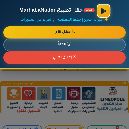
×
أضف نشاطك مجاناً
|
آخر الإضافات
|
حركة السفن والطائرات الآن
حمّل تطبيق MarhabaNador
جديد
تجربة أسرع | حفظ المفضلة | والمزيد من المميزات
حمّل الآن
إعلان ممول
المزيد حول هذا الإعلان
لاحقاً
إغلاق نهائي
إعلان ممول
المزيد حول هذا الإعلان