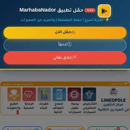
×
أضف نشاطك مجاناً
|
آخر الإضافات
|
حركة السفن والطائرات الآن
حمّل تطبيق MarhabaNador
جديد
تجربة أسرع | حفظ المفضلة | والمزيد من المميزات
حمّل الآن
إعلان ممول
المزيد حول هذا الإعلان
لاحقاً
إغلاق نهائي
إعلان ممول
المزيد حول هذا الإعلان