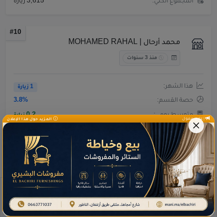
المجموع الكلي:
3,615 زيارة
#10
محمد أرحال | MOHAMED RAHAL
منذ 3 سنوات
هذا الشهر:
1 زيارة
حصة القسم:
3.8%
متوسط يومي:
0.2
زيارة
إعلان ممول
المزيد حول هذا الإعلان
المجموع الكلي:
2,872 زيارة
توضيف أقسام إضافية في الممرضون /
قطاع الشبه طبي والناظور