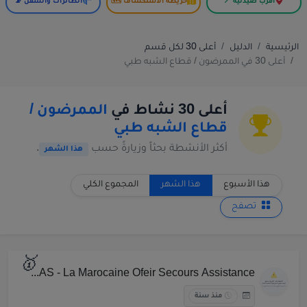
أقرب صيدلية 📍
خريطة الاستكشاف 🗺️
الطائرات والسفن 📡
الرئيسية
الدليل
أعلى 30 لكل قسم
أعلى 30 في الممرضون / قطاع الشبه طبي
أعلى 30 نشاط في
الممرضون /
قطاع الشبه طبي
أكثر الأنشطة بحثاً وزيارةً حسب
.
هذا الشهر
هذا الأسبوع
هذا الشهر
المجموع الكلي
تصفح
🥇
MOSAS - La Marocaine Ofeir Secours Assistance
منذ سنة