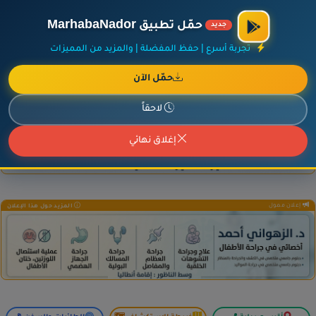
×
أضف نشاطك مجاناً
|
آخر الإضافات
|
حركة السفن والطائرات الآن
حمّل تطبيق MarhabaNador
جديد
تجربة أسرع | حفظ المفضلة | والمزيد من المميزات
حمّل الآن
إعلان ممول
المزيد حول هذا الإعلان
لاحقاً
إغلاق نهائي
إعلان ممول
المزيد حول هذا الإعلان