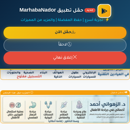
الراعي الرسمي لمنصة مرحباناظور،
مفروشات البشيري
.
حمّل تطبيق MarhabaNador
جديد
×
أضف نشاطك مجاناً
|
آخر الإضافات
|
حركة السفن والطائرات الآن
تجربة أسرع | حفظ المفضلة | والمزيد من المميزات
حمّل الآن
لاحقاً
إعلان ممول
المزيد حول هذا الإعلان
إغلاق نهائي
إعلان ممول
المزيد حول هذا الإعلان