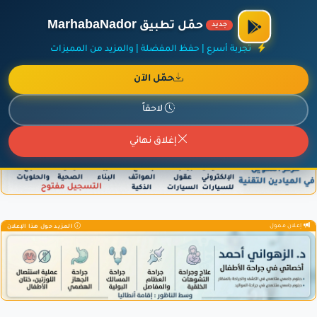
الراعي الرسمي لمنصة مرحباناظور،
مفروشات البشيري
.
حمّل تطبيق MarhabaNador
جديد
×
أضف نشاطك مجاناً
|
آخر الإضافات
|
حركة السفن والطائرات الآن
تجربة أسرع | حفظ المفضلة | والمزيد من المميزات
حمّل الآن
لاحقاً
إعلان ممول
المزيد حول هذا الإعلان
إغلاق نهائي
إعلان ممول
المزيد حول هذا الإعلان