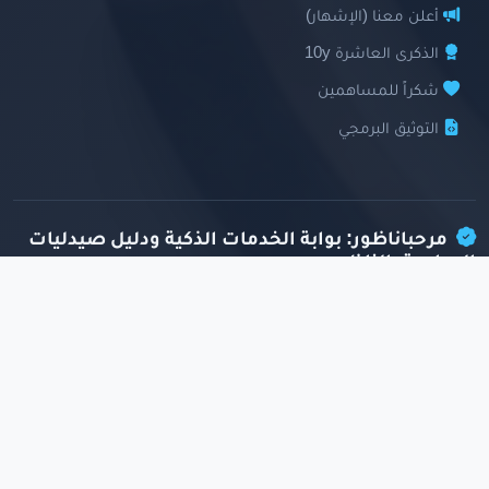
أعلن معنا (الإشهار)
الذكرى العاشرة 10y
شكراً للمساهمين
التوثيق البرمجي
مرحباناظور: بوابة الخدمات الذكية ودليل صيدليات
الحراسة بالناظور
تعتبر منصة
مرحباناظور
الدليل الخدمي الرقمي الأول المخصص لمنطقة
الريف وإقليمي الناظور والدريوش. نوفر لك وصولاً ذكياً وفورياً إلى
صيدليات
الحراسة بالناظور
والصيدليات المفتوحة الآن بالـ GPS، وتتبع رادار السفن
والطائرات المباشر، والدليل الطبي والتجاري الشامل.
اقرأ المزيد